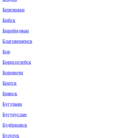
Березники
Бийск
Биробиджан
Благовещенск
Бор
Борисоглебск
Боровичи
Братск
Брянск
Бугульма
Бугуруслан
Будённовск
Бузулук