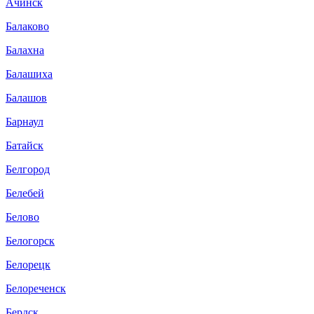
Ачинск
Балаково
Балахна
Балашиха
Балашов
Барнаул
Батайск
Белгород
Белебей
Белово
Белогорск
Белорецк
Белореченск
Бердск